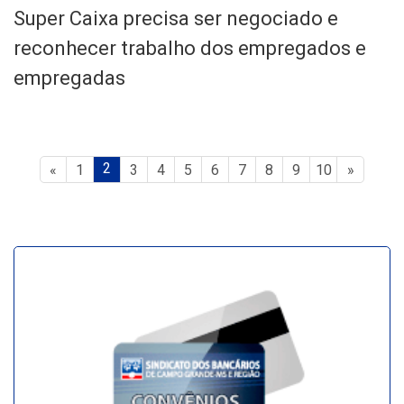
Super Caixa precisa ser negociado e
reconhecer trabalho dos empregados e
empregadas
2
«
1
3
4
5
6
7
8
9
10
»